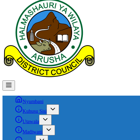
Nyumbani
Kuhusu Sisi
Utawala
Madiwani