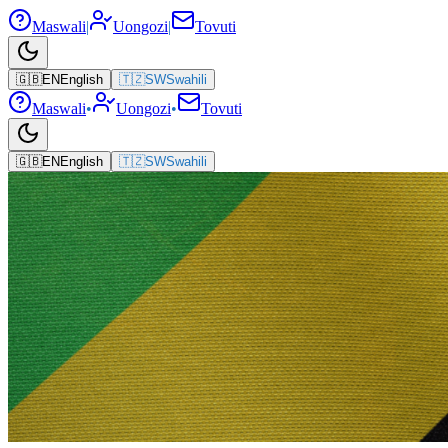
Maswali
|
Uongozi
|
Tovuti
🇬🇧
EN
English
🇹🇿
SW
Swahili
Maswali
•
Uongozi
•
Tovuti
🇬🇧
EN
English
🇹🇿
SW
Swahili