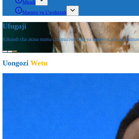
Miradi
Maeneo ya Uwekezaji
Uongozi
Wetu