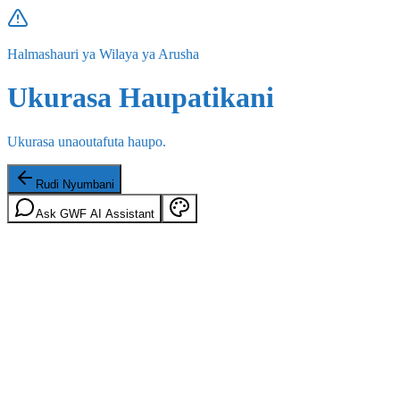
Halmashauri ya Wilaya ya Arusha
Ukurasa Haupatikani
Ukurasa unaoutafuta haupo.
Rudi Nyumbani
Ask GWF AI Assistant