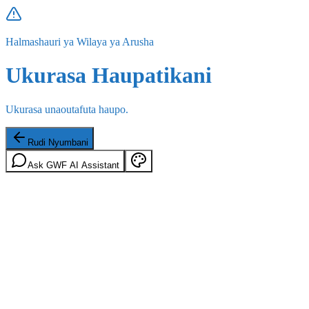
Halmashauri ya Wilaya ya Arusha
Ukurasa Haupatikani
Ukurasa unaoutafuta haupo.
Rudi Nyumbani
Ask GWF AI Assistant