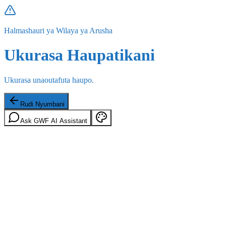
Halmashauri ya Wilaya ya Arusha
Ukurasa Haupatikani
Ukurasa unaoutafuta haupo.
Rudi Nyumbani
Ask GWF AI Assistant