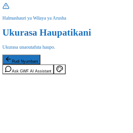
Halmashauri ya Wilaya ya Arusha
Ukurasa Haupatikani
Ukurasa unaoutafuta haupo.
Rudi Nyumbani
Ask GWF AI Assistant