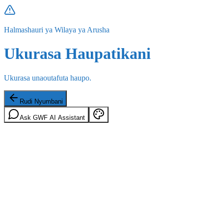
Halmashauri ya Wilaya ya Arusha
Ukurasa Haupatikani
Ukurasa unaoutafuta haupo.
Rudi Nyumbani
Ask GWF AI Assistant