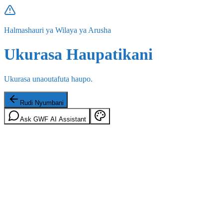
Halmashauri ya Wilaya ya Arusha
Ukurasa Haupatikani
Ukurasa unaoutafuta haupo.
Rudi Nyumbani
Ask GWF AI Assistant