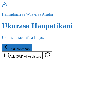
Halmashauri ya Wilaya ya Arusha
Ukurasa Haupatikani
Ukurasa unaoutafuta haupo.
Rudi Nyumbani
Ask GWF AI Assistant