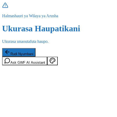
Halmashauri ya Wilaya ya Arusha
Ukurasa Haupatikani
Ukurasa unaoutafuta haupo.
Rudi Nyumbani
Ask GWF AI Assistant