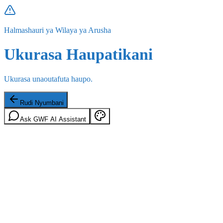
Halmashauri ya Wilaya ya Arusha
Ukurasa Haupatikani
Ukurasa unaoutafuta haupo.
Rudi Nyumbani
Ask GWF AI Assistant