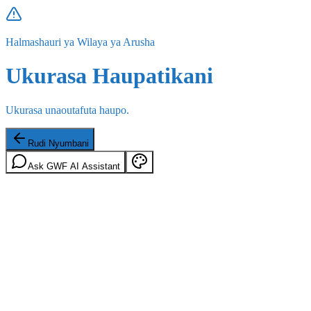
Halmashauri ya Wilaya ya Arusha
Ukurasa Haupatikani
Ukurasa unaoutafuta haupo.
Rudi Nyumbani
Ask GWF AI Assistant