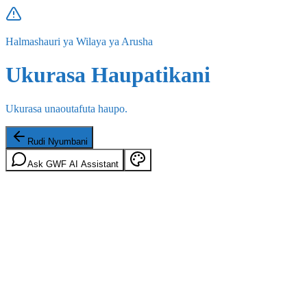
Halmashauri ya Wilaya ya Arusha
Ukurasa Haupatikani
Ukurasa unaoutafuta haupo.
Rudi Nyumbani
Ask GWF AI Assistant