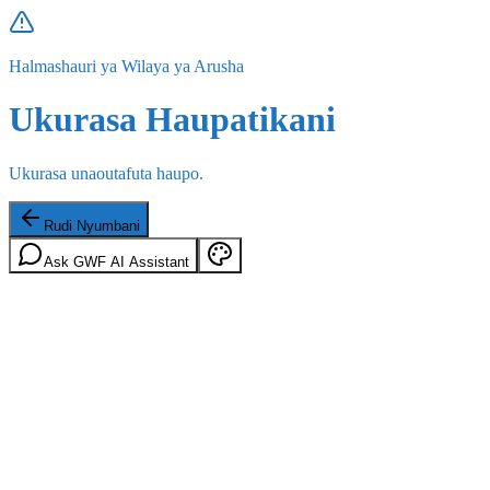
Halmashauri ya Wilaya ya Arusha
Ukurasa Haupatikani
Ukurasa unaoutafuta haupo.
Rudi Nyumbani
Ask GWF AI Assistant