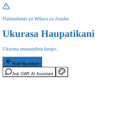
Halmashauri ya Wilaya ya Arusha
Ukurasa Haupatikani
Ukurasa unaoutafuta haupo.
Rudi Nyumbani
Ask GWF AI Assistant