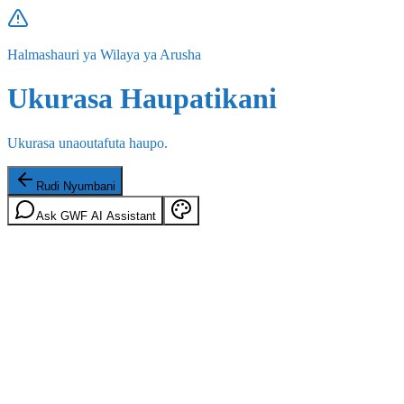
Halmashauri ya Wilaya ya Arusha
Ukurasa Haupatikani
Ukurasa unaoutafuta haupo.
Rudi Nyumbani
Ask GWF AI Assistant