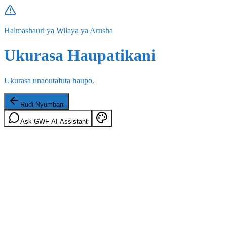
Halmashauri ya Wilaya ya Arusha
Ukurasa Haupatikani
Ukurasa unaoutafuta haupo.
Rudi Nyumbani
Ask GWF AI Assistant