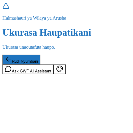
Halmashauri ya Wilaya ya Arusha
Ukurasa Haupatikani
Ukurasa unaoutafuta haupo.
Rudi Nyumbani
Ask GWF AI Assistant